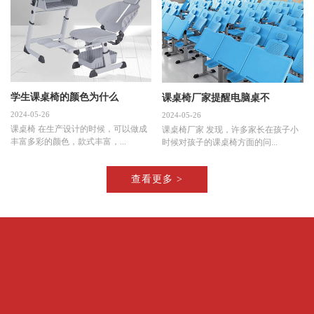
学生课桌椅的颜色为什么
课桌椅厂家提醒电脑桌不
2024-05-26
2024-05-26
课桌椅 在生产设计的时候，可以做成
课桌椅厂家 发现，许多家长在孩子小
丰富多彩的颜色，款式丰富，...
时候对孩子的课桌椅方面的问...
查看更多 >
浙江勋航科技有限公司
电 话：13175513189 13022652299 19814759992
地 址：浙江省丽水市缙云县新碧街道碧辉路1号